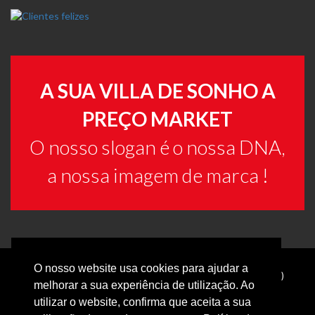
A SUA VILLA DE SONHO A
PREÇO MARKET
O nosso slogan é o nossa DNA,
a nossa imagem de marca !
O nosso website usa cookies para ajudar a
Tel:
+351 289 079 376
(chamada para a rede fixa nacional)
melhorar a sua experiência de utilização. Ao
Email:
villamarketportugal@gmail.com
utilizar o website, confirma que aceita a sua