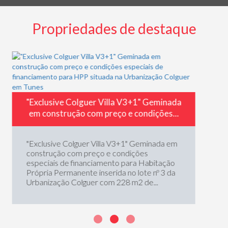
Propriedades de destaque
Moradia V2 com vista mar i
+1" Geminada
condomínio fechado com pis
ondições...
Moradia V2 com vista mar inser
condomínio fechado composto 
 Geminada em
moradias, piscina e estacioname
ões
em Patroves, Albufeira. Com u
a Habitação
tranquilo e vistas deslumbrantes
lote nº 3 da
 de...
1
2
3