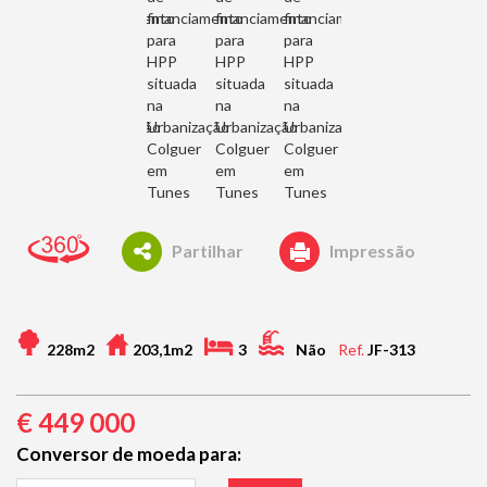
Partilhar
Impressão
228m2
203,1m2
3
Não
Ref.
JF-313
€
449 000
Conversor de moeda para: