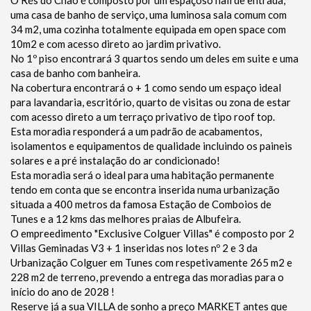
O Rés do Chão é composto por um espaçoso hall de entrada,
uma casa de banho de serviço, uma luminosa sala comum com
34 m2, uma cozinha totalmente equipada em open space com
10m2 e com acesso direto ao jardim privativo.
No 1º piso encontrará 3 quartos sendo um deles em suite e uma
casa de banho com banheira.
Na cobertura encontrará o + 1 como sendo um espaço ideal
para lavandaria, escritório, quarto de visitas ou zona de estar
com acesso direto a um terraço privativo de tipo roof top.
Esta moradia responderá a um padrão de acabamentos,
isolamentos e equipamentos de qualidade incluindo os paineis
solares e a pré instalação do ar condicionado!
Esta moradia será o ideal para uma habitação permanente
tendo em conta que se encontra inserida numa urbanização
situada a 400 metros da famosa Estação de Comboios de
Tunes e a 12 kms das melhores praias de Albufeira.
O empreedimento "Exclusive Colguer Villas" é composto por 2
Villas Geminadas V3 + 1 inseridas nos lotes nº 2 e 3 da
Urbanização Colguer em Tunes com respetivamente 265 m2 e
228 m2 de terreno, prevendo a entrega das moradias para o
início do ano de 2028 !
Reserve já a sua VILLA de sonho a preço MARKET antes que