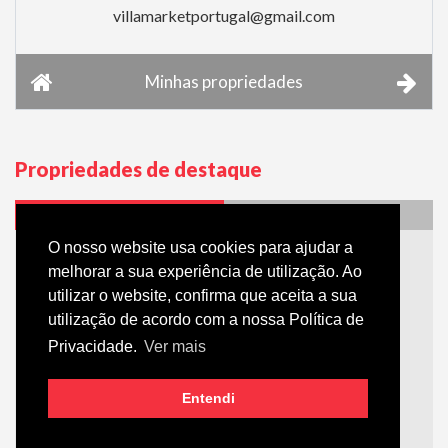
villamarketportugal@gmail.com
Minhas propriedades
Propriedades de destaque
Moradias
Apartamentos
O nosso website usa cookies para ajudar a
melhorar a sua experiência de utilização. Ao
utilizar o website, confirma que aceita a sua
utilização de acordo com a nossa Política de
Privacidade.
Ver mais
Moradia | 3 Quarto (s)
Silves
Entendi
€ 449 000
Detalhes