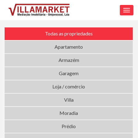
Toggl
navig
Todas as propriedades
Apartamento
Armazém
Garagem
Loja / comércio
Villa
Moradia
Prédio