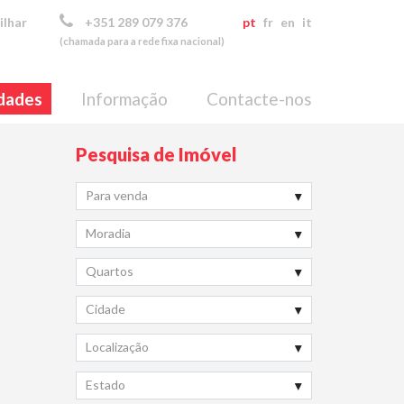
ilhar
+351 289 079 376
pt
fr
en
it
(chamada para a rede fixa nacional)
dades
Informação
Contacte-nos
Pesquisa de Imóvel
Para venda
Moradia
Quartos
Cidade
Localização
Estado