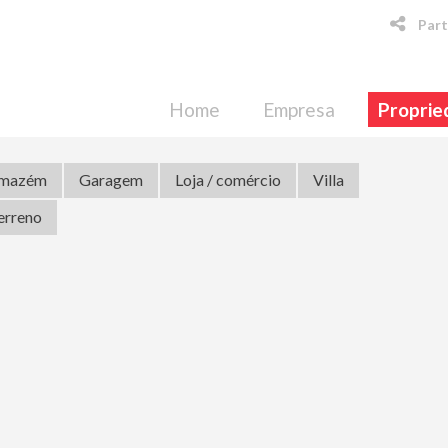
Part
Home
Empresa
Proprie
mazém
Garagem
Loja / comércio
Villa
erreno