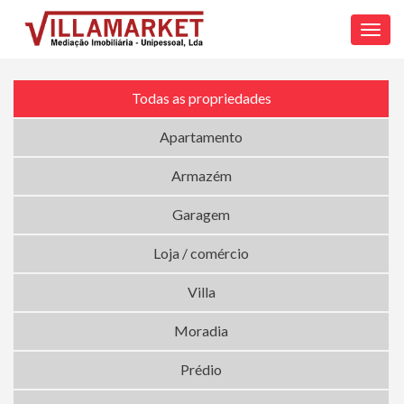
Toggl
navig
Todas as propriedades
Apartamento
Armazém
Garagem
Loja / comércio
Villa
Moradia
Prédio