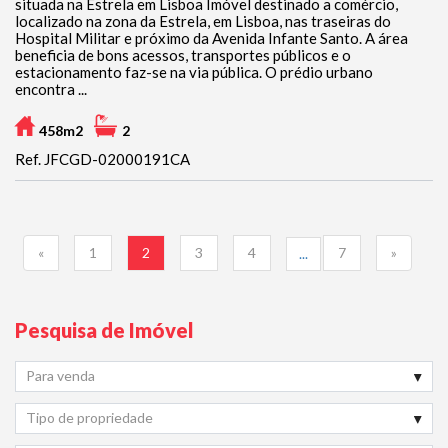
situada na Estrela em Lisboa Imóvel destinado a comércio,
localizado na zona da Estrela, em Lisboa, nas traseiras do
Hospital Militar e próximo da Avenida Infante Santo. A área
beneficia de bons acessos, transportes públicos e o
estacionamento faz-se na via pública. O prédio urbano
encontra ...
458m2
2
Ref. JFCGD-02000191CA
«
1
2
3
4
7
»
...
Pesquisa de Imóvel
Para venda
Tipo de propriedade